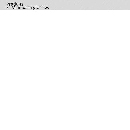
Produits
Mini bac à graisses
Bac à graisses manuel
Bac à graisses autonettoyant
Dégrilleur-débourbeur
Dégrilleur-débourbeur-régulateur
A propos
Qui sommes-nous
Avantages
Obligations
Fabrication française
Ressources
Clients
Mentions légales