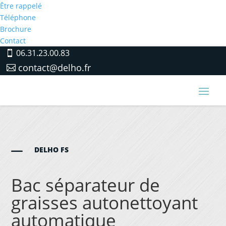
Être rappelé
Téléphone
Brochure
Contact
06.31.23.00.83
contact@delho.fr
K
DELHO FS
Bac séparateur de
graisses autonettoyant
automatique