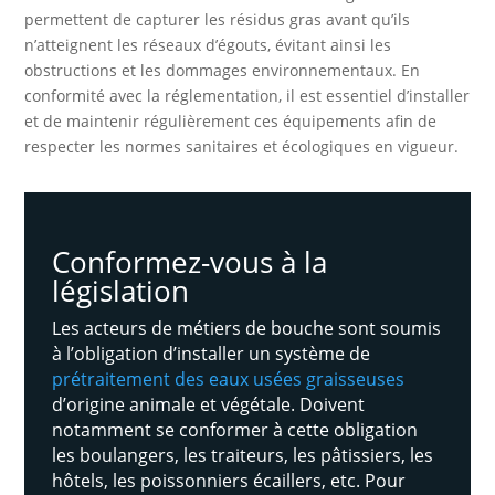
permettent de capturer les résidus gras avant qu’ils
n’atteignent les réseaux d’égouts, évitant ainsi les
obstructions et les dommages environnementaux. En
conformité avec la réglementation, il est essentiel d’installer
et de maintenir régulièrement ces équipements afin de
respecter les normes sanitaires et écologiques en vigueur.
Conformez-vous à la
législation
Les acteurs de métiers de bouche sont soumis
à l’obligation d’installer un système de
prétraitement des eaux usées graisseuses
d’origine animale et végétale. Doivent
notamment se conformer à cette obligation
les boulangers, les traiteurs, les pâtissiers, les
hôtels, les poissonniers écaillers, etc. Pour