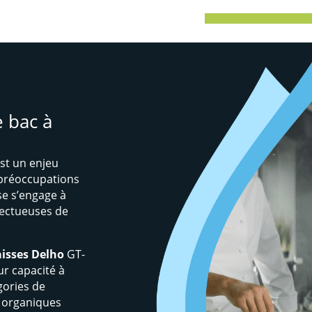
 bac à
st un enjeu
 préoccupations
ise s’engage à
pectueuses de
aisses Delho
GT-
ur capacité à
gories de
s organiques