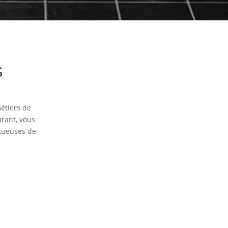
s
étiers de
rant, vous
ctueuses de