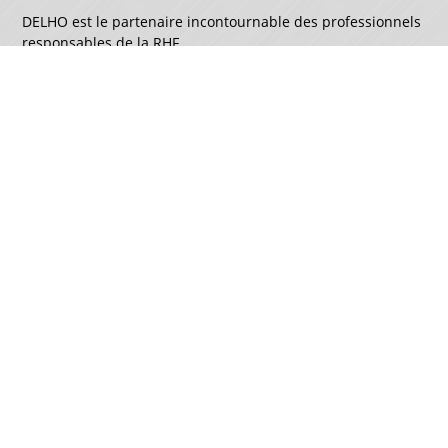
DELHO est le partenaire incontournable des professionnels
responsables de la RHF.
Produits
Mini bac à graisses
Bac à graisses manuel
Bac à graisses autonettoyant
Dégrilleur-débourbeur
Dégrilleur-débourbeur-régulateur
A propos
Qui sommes-nous
Avantages
Obligations
Fabrication française